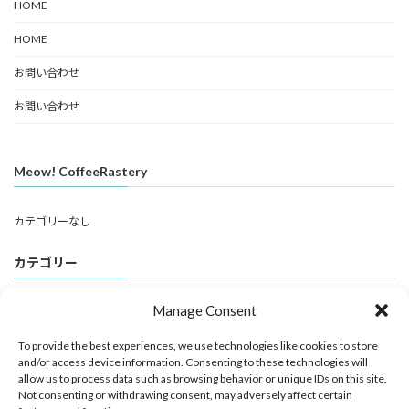
HOME
HOME
お問い合わせ
お問い合わせ
Meow! CoffeeRastery
カテゴリーなし
カテゴリー
Manage Consent
Contents
Home
To provide the best experiences, we use technologies like cookies to store
and/or access device information. Consenting to these technologies will
beans Profile
allow us to process data such as browsing behavior or unique IDs on this site.
Not consenting or withdrawing consent, may adversely affect certain
&nco＿coffee